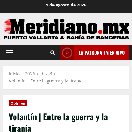
Saltar
9 de agosto de 2026
al
contenido
LA PATRONA FM EN VIVO
Menú
principal
Inicio
2026
th
8
Volantín | Entre la guerra y la tiranía
Opinión
Volantín | Entre la guerra y la
tiranía