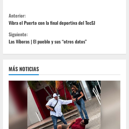
S
Anterior:
i
Vibra el Puerto con la final deportiva del TecSJ
Siguiente:
g
Las Víboras | El pueblo y sus “otros datos”
u
e
MÁS NOTICIAS
l
e
y
e
n