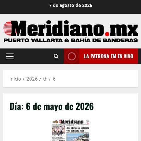
Saltar
7 de agosto de 2026
al
contenido
LA PATRONA FM EN VIVO
Menú
principal
Inicio
2026
th
6
Día:
6 de mayo de 2026