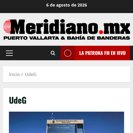
Saltar
6 de agosto de 2026
al
contenido
LA PATRONA FM EN VIVO
Menú
principal
Inicio
UdeG
UdeG