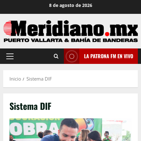
Saltar
8 de agosto de 2026
al
contenido
LA PATRONA FM EN VIVO
Menú
principal
Inicio
Sistema DIF
Sistema DIF