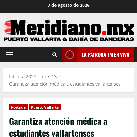
Saltar
7 de agosto de 2026
al
contenido
LA PATRONA FM EN VIVO
Menú
principal
Inicio
2025
th
13
Garantiza atención médica a estudiantes vallartenses
Portada
Puerto Vallarta
Garantiza atención médica a
estudiantes vallartenses