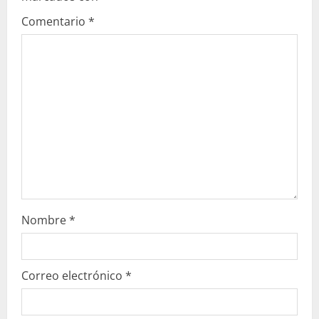
e
Comentario
*
n
d
o
Nombre
*
Correo electrónico
*