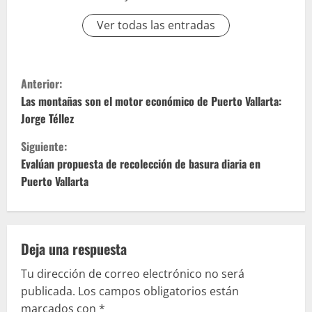
Ver todas las entradas
S
Anterior:
i
Las montañas son el motor económico de Puerto Vallarta:
Jorge Téllez
g
Siguiente:
u
Evalúan propuesta de recolección de basura diaria en
Puerto Vallarta
e
l
e
Deja una respuesta
Tu dirección de correo electrónico no será
y
publicada.
Los campos obligatorios están
marcados con
*