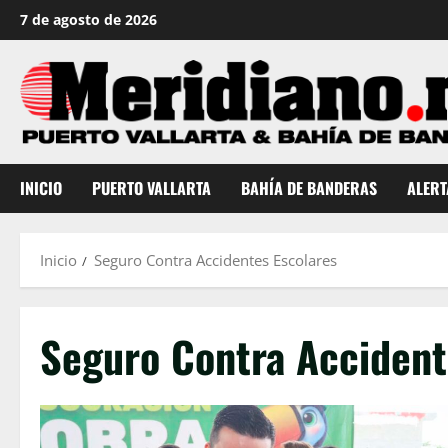
Saltar
7 de agosto de 2026
al
contenido
INICIO
PUERTO VALLARTA
BAHÍA DE BANDERAS
ALERT
Inicio
Seguro Contra Accidentes Escolares
Seguro Contra Accident