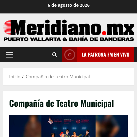
Saltar
6 de agosto de 2026
al
contenido
LA PATRONA FM EN VIVO
Menú
principal
Inicio
Compañía de Teatro Municipal
Compañía de Teatro Municipal