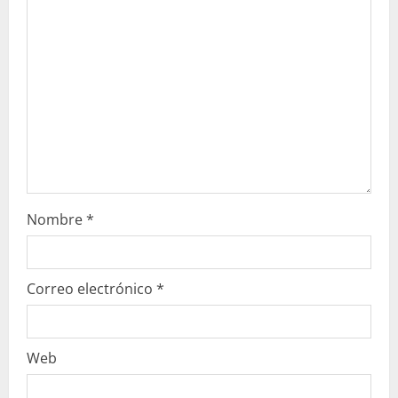
n
d
o
Nombre
*
Correo electrónico
*
Web