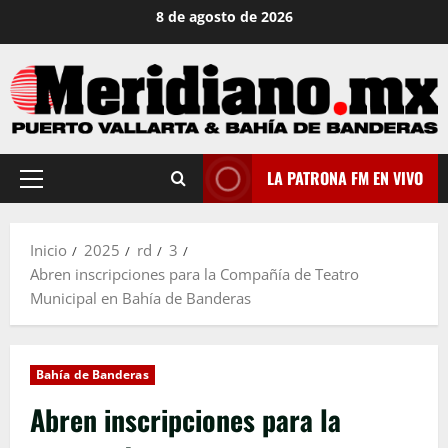
Saltar
8 de agosto de 2026
al
contenido
LA PATRONA FM EN VIVO
Menú
principal
Inicio
2025
rd
3
Abren inscripciones para la Compañía de Teatro
Municipal en Bahía de Banderas
Bahía de Banderas
Abren inscripciones para la