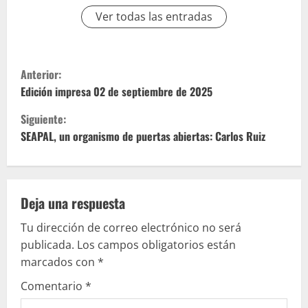
Ver todas las entradas
S
Anterior:
i
Edición impresa 02 de septiembre de 2025
Siguiente:
g
SEAPAL, un organismo de puertas abiertas: Carlos Ruiz
u
e
Deja una respuesta
l
Tu dirección de correo electrónico no será
e
publicada.
Los campos obligatorios están
marcados con
*
y
Comentario
*
e