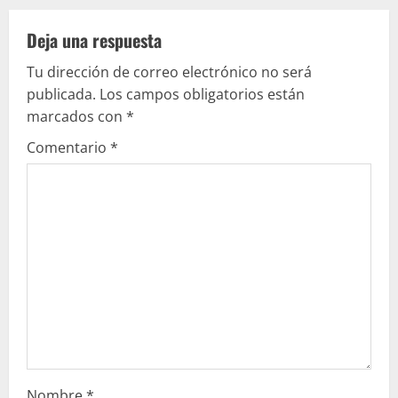
l
e
Deja una respuesta
Tu dirección de correo electrónico no será
y
publicada.
Los campos obligatorios están
e
marcados con
*
Comentario
*
n
d
o
Nombre
*