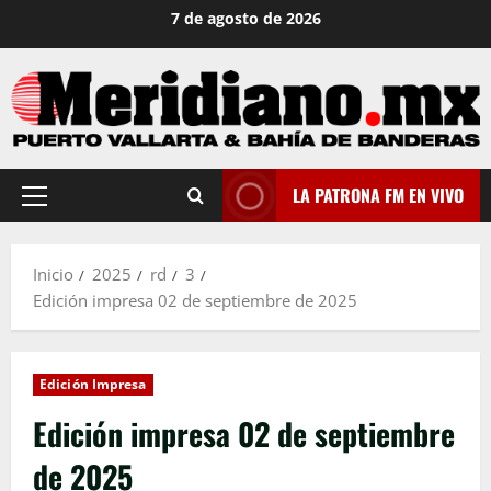
Saltar
7 de agosto de 2026
al
contenido
LA PATRONA FM EN VIVO
Menú
principal
Inicio
2025
rd
3
Edición impresa 02 de septiembre de 2025
Edición Impresa
Edición impresa 02 de septiembre
de 2025