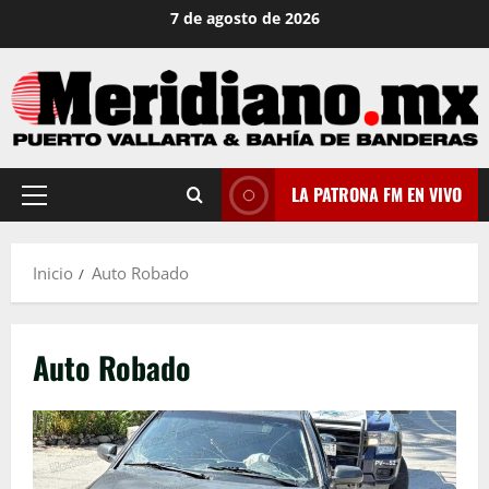
Saltar
7 de agosto de 2026
al
contenido
LA PATRONA FM EN VIVO
Menú
principal
Inicio
Auto Robado
Auto Robado