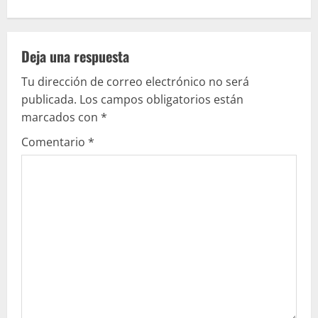
u
e
Deja una respuesta
l
Tu dirección de correo electrónico no será
e
publicada.
Los campos obligatorios están
marcados con
*
y
Comentario
*
e
n
d
o