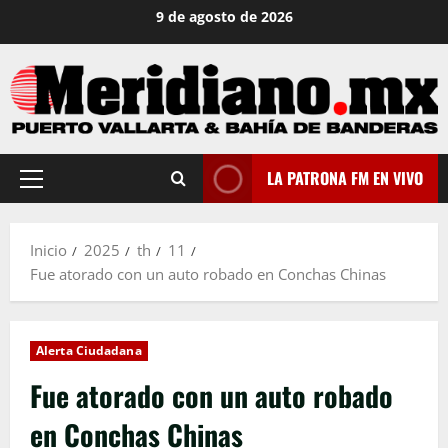
Saltar
9 de agosto de 2026
al
contenido
LA PATRONA FM EN VIVO
Menú
principal
Inicio
2025
th
11
Fue atorado con un auto robado en Conchas Chinas
Alerta Ciudadana
Fue atorado con un auto robado
en Conchas Chinas