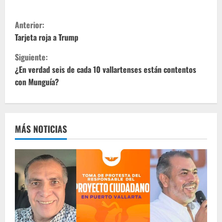
S
Anterior:
i
Tarjeta roja a Trump
Siguiente:
g
¿En verdad seis de cada 10 vallartenses están contentos
u
con Munguía?
e
l
MÁS NOTICIAS
e
y
e
n