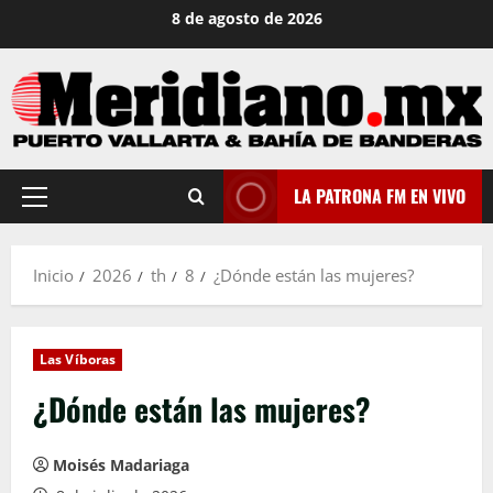
Saltar
8 de agosto de 2026
al
contenido
LA PATRONA FM EN VIVO
Menú
principal
Inicio
2026
th
8
¿Dónde están las mujeres?
Las Víboras
¿Dónde están las mujeres?
Moisés Madariaga