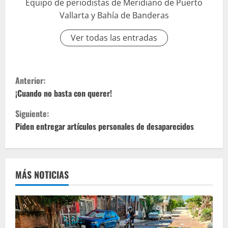
Equipo de periodistas de Meridiano de Puerto
Vallarta y Bahía de Banderas
Ver todas las entradas
S
Anterior:
i
¡Cuando no basta con querer!
Siguiente:
g
Piden entregar artículos personales de desaparecidos
u
e
MÁS NOTICIAS
l
e
y