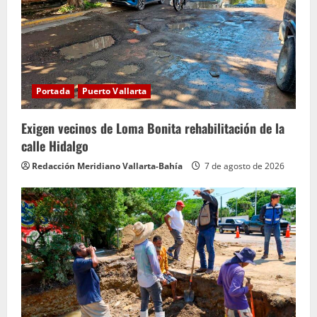
e
n
d
Portada
Puerto Vallarta
o
Exigen vecinos de Loma Bonita rehabilitación de la
calle Hidalgo
Redacción Meridiano Vallarta-Bahía
7 de agosto de 2026