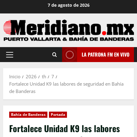
Saltar
7 de agosto de 2026
al
contenido
LA PATRONA FM EN VIVO
Menú
principal
Inicio
2026
th
7
Fortalece Unidad K9 las labores de seguridad en Bahía
de Banderas
Bahía de Banderas
Portada
Fortalece Unidad K9 las labores