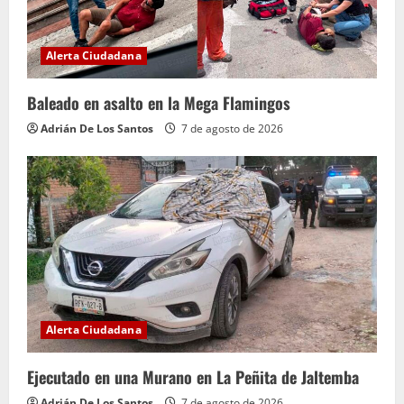
n
d
Alerta Ciudadana
o
Baleado en asalto en la Mega Flamingos
Adrián De Los Santos
7 de agosto de 2026
Alerta Ciudadana
Ejecutado en una Murano en La Peñita de Jaltemba
Adrián De Los Santos
7 de agosto de 2026