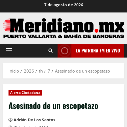
Saltar
7 de agosto de 2026
al
contenido
LA PATRONA FM EN VIVO
Menú
principal
Inicio
2026
th
7
Asesinado de un escopetazo
Alerta Ciudadana
Asesinado de un escopetazo
Adrián De Los Santos