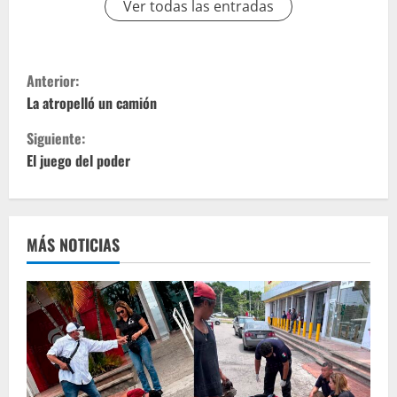
Ver todas las entradas
S
Anterior:
i
La atropelló un camión
Siguiente:
g
El juego del poder
u
e
MÁS NOTICIAS
l
e
y
e