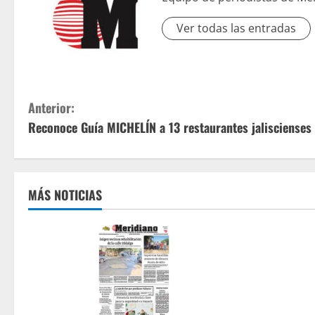
Ver todas las entradas
S
Anterior:
Reconoce Guía MICHELÍN a 13 restaurantes jaliscienses
i
g
u
MÁS NOTICIAS
e
l
e