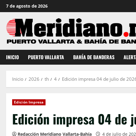
Saltar
7 de agosto de 2026
al
contenido
INICIO
PUERTO VALLARTA
BAHÍA DE BANDERAS
ALERT
Inicio
2026
th
4
Edición impresa 04 de julio de 202
Edición Impresa
Edición impresa 04 de j
Redacción Meridiano Vallarta-Bahía
4 de julio de 20