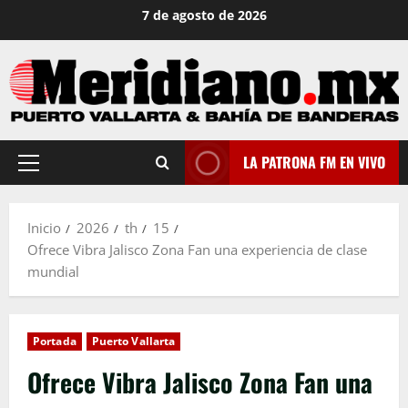
Saltar
7 de agosto de 2026
al
contenido
LA PATRONA FM EN VIVO
Menú
principal
Inicio
2026
th
15
Ofrece Vibra Jalisco Zona Fan una experiencia de clase
mundial
Portada
Puerto Vallarta
Ofrece Vibra Jalisco Zona Fan una