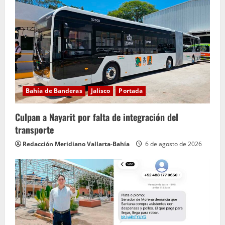
e
y
e
n
d
Bahía de Banderas
Jalisco
Portada
o
Culpan a Nayarit por falta de integración del
transporte
Redacción Meridiano Vallarta-Bahía
6 de agosto de 2026