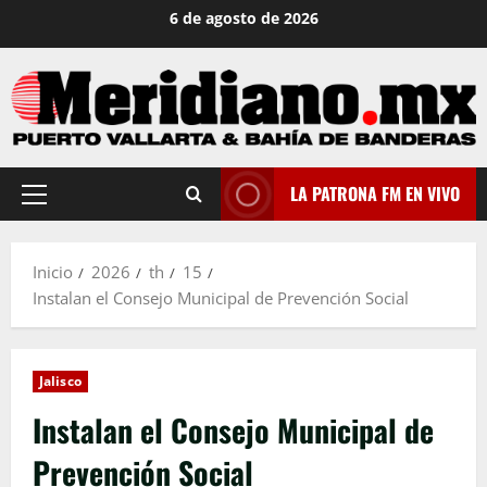
Saltar
6 de agosto de 2026
al
contenido
LA PATRONA FM EN VIVO
Menú
principal
Inicio
2026
th
15
Instalan el Consejo Municipal de Prevención Social
Jalisco
Instalan el Consejo Municipal de
Prevención Social