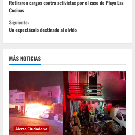
i
Retiraron cargos contra activistas por el caso de Playa Las
Cocinas
g
Siguiente:
u
Un espectáculo destinado al olvido
e
l
MÁS NOTICIAS
e
y
e
n
d
o
Alerta Ciudadana