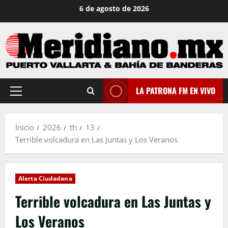
Saltar
6 de agosto de 2026
al
contenido
LA PATRONA FM EN VIVO
Menú
principal
Inicio
2026
th
13
Terrible volcadura en Las Juntas y Los Veranos
Alerta Ciudadana
Terrible volcadura en Las Juntas y
Los Veranos