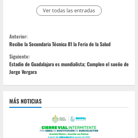
Ver todas las entradas
S
Anterior:
i
Recibe la Secundaria Técnica 81 la Feria de la Salud
Siguiente:
g
Estadio de Guadalajara es mundialista; Cumplen el sueño de
u
Jorge Vergara
e
l
MÁS NOTICIAS
e
y
e