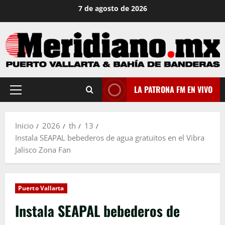
Saltar
7 de agosto de 2026
al
contenido
LA PATRONA FM EN VIVO
Menú
principal
Inicio
2026
th
13
Instala SEAPAL bebederos de agua gratuitos en el Vibra
Jalisco Zona Fan
Puerto Vallarta
Instala SEAPAL bebederos de