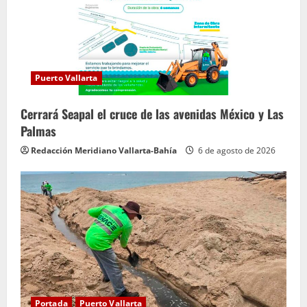
n
d
o
Puerto Vallarta
Cerrará Seapal el cruce de las avenidas México y Las
Palmas
Redacción Meridiano Vallarta-Bahía
6 de agosto de 2026
Portada
Puerto Vallarta