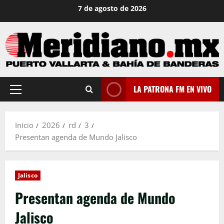
Saltar
7 de agosto de 2026
al
contenido
LA PATRONA FM EN VIVO
Menú
principal
Inicio
2026
rd
3
Presentan agenda de Mundo Jalisco
Jalisco
Presentan agenda de Mundo
Jalisco