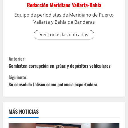
Redacción Meridiano Vallarta-Bahía
Equipo de periodistas de Meridiano de Puerto
Vallarta y Bahía de Banderas
Ver todas las entradas
S
Anterior:
i
Combaten corrupción en grúas y depósitos vehiculares
Siguiente:
g
Se consolida Jalisco como potencia exportadora
u
e
MÁS NOTICIAS
l