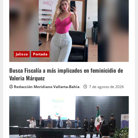
e
y
e
n
d
Jalisco
Portada
o
Busca Fiscalía a más implicados en feminicidio de
Valeria Márquez
Redacción Meridiano Vallarta-Bahía
7 de agosto de 2026