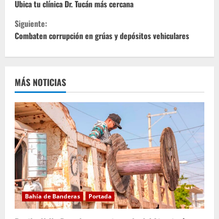
i
Ubica tu clínica Dr. Tucán más cercana
Siguiente:
g
Combaten corrupción en grúas y depósitos vehiculares
u
e
MÁS NOTICIAS
l
e
y
e
n
d
Bahía de Banderas
Portada
o