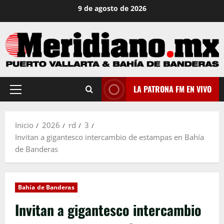
Saltar
9 de agosto de 2026
al
contenido
LA PATRONA FM EN VIVO
Menú
principal
Inicio
2026
rd
3
Invitan a gigantesco intercambio de estampas en Bahía
de Banderas
Bahía de Banderas
Invitan a gigantesco intercambio