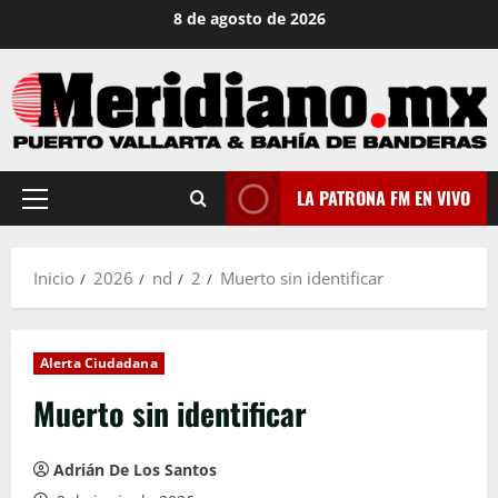
Saltar
8 de agosto de 2026
al
contenido
LA PATRONA FM EN VIVO
Menú
principal
Inicio
2026
nd
2
Muerto sin identificar
Alerta Ciudadana
Muerto sin identificar
Adrián De Los Santos