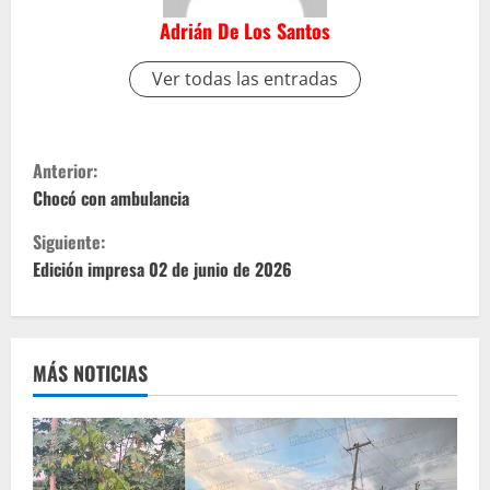
Adrián De Los Santos
Ver todas las entradas
S
Anterior:
i
Chocó con ambulancia
Siguiente:
g
Edición impresa 02 de junio de 2026
u
e
MÁS NOTICIAS
l
e
y