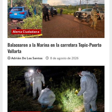
e
n
d
Alerta Ciudadana
o
Balacearon a la Marina en la carretera Tepic-Puerto
Vallarta
Adrián De Los Santos
8 de agosto de 2026