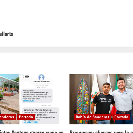
allarta
Banderas
Portada
Bahía de Banderas
Portada
ctor Santana guerra sucia en
Promueven alianzas para la 