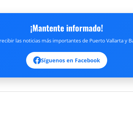
¡Mantente informado!
cibir las noticias más importantes de Puerto Vallarta y B
Síguenos en Facebook