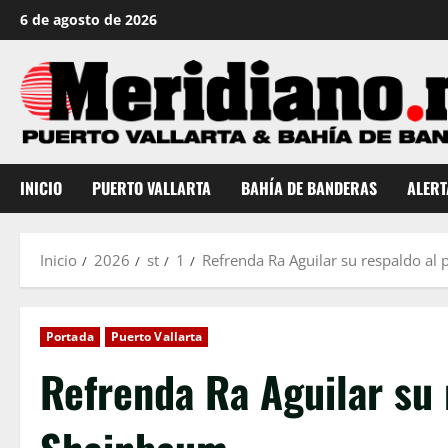
Saltar
6 de agosto de 2026
al
contenido
INICIO
PUERTO VALLARTA
BAHÍA DE BANDERAS
ALERT
Inicio
2026
st
1
Refrenda Ra Aguilar su respaldo al
Portada
Puerto Vallarta
Refrenda Ra Aguilar su 