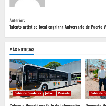
S
Anterior:
Talento artístico local engalana Aniversario de Puerto V
i
g
u
MÁS NOTICIAS
e
l
e
y
Bahía de Banderas
Jalisco
Portada
Bahía de 
e
Culpan a Nayarit por falta de integración
Denuncia Hé