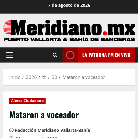
Saltar
7 de agosto de 2026
al
contenido
LA PATRONA FM EN VIVO
Menú
principal
Inicio
2026
th
30
Mataron a voceador
Alerta Ciudadana
Mataron a voceador
Redacción Meridiano Vallarta-Bahía