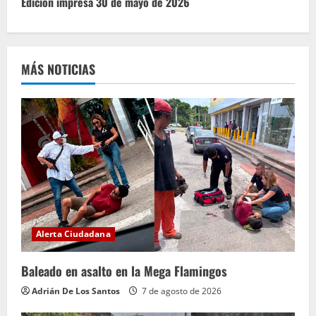
u
Edición impresa 30 de mayo de 2026
e
l
MÁS NOTICIAS
e
y
e
n
d
o
Alerta Ciudadana
Baleado en asalto en la Mega Flamingos
Adrián De Los Santos
7 de agosto de 2026