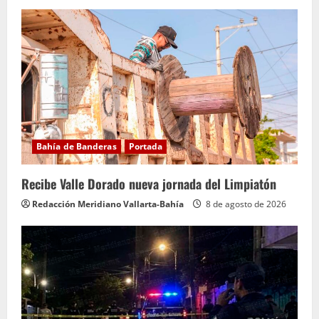
e
y
e
n
d
o
Bahía de Banderas
Portada
Recibe Valle Dorado nueva jornada del Limpiatón
Redacción Meridiano Vallarta-Bahía
8 de agosto de 2026