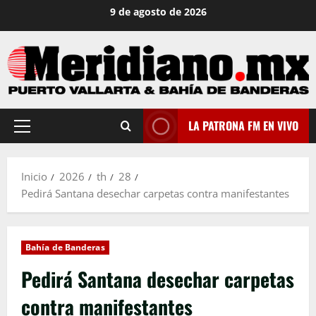
Saltar
9 de agosto de 2026
al
contenido
LA PATRONA FM EN VIVO
Menú
principal
Inicio
2026
th
28
Pedirá Santana desechar carpetas contra manifestantes
Bahía de Banderas
Pedirá Santana desechar carpetas
contra manifestantes