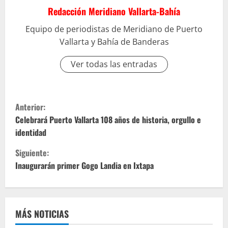
Redacción Meridiano Vallarta-Bahía
Equipo de periodistas de Meridiano de Puerto
Vallarta y Bahía de Banderas
Ver todas las entradas
S
Anterior:
i
Celebrará Puerto Vallarta 108 años de historia, orgullo e
identidad
g
Siguiente:
u
Inaugurarán primer Gogo Landia en Ixtapa
e
l
MÁS NOTICIAS