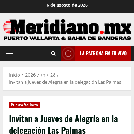
Saltar
6 de agosto de 2026
al
contenido
LA PATRONA FM EN VIVO
Menú
principal
Inicio
2026
th
28
Invitan a Jueves de Alegría en la delegación Las Palmas
Puerto Vallarta
Invitan a Jueves de Alegría en la
delegación Las Palmas