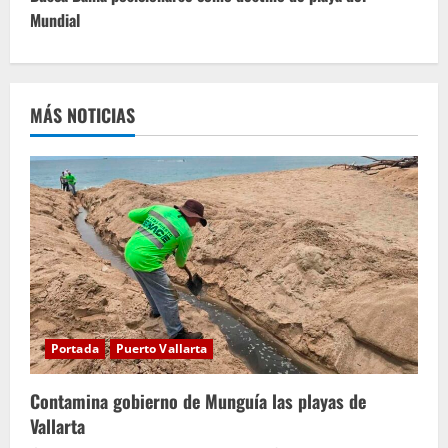
u
Mundial
e
l
MÁS NOTICIAS
e
y
e
n
d
o
Portada
Puerto Vallarta
Contamina gobierno de Munguía las playas de
Vallarta