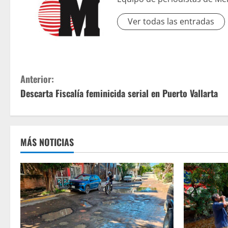
Ver todas las entradas
S
Anterior:
Descarta Fiscalía feminicida serial en Puerto Vallarta
i
g
u
MÁS NOTICIAS
e
l
e