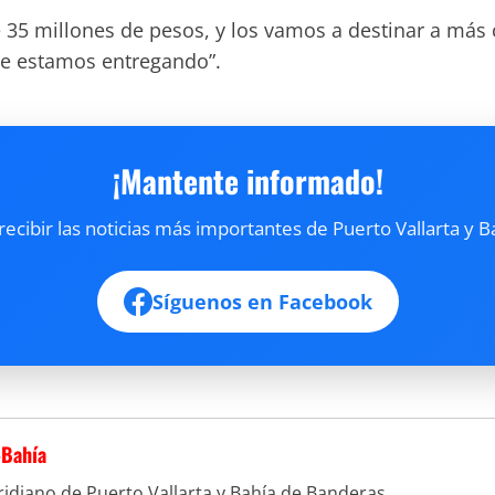
5 millones de pesos, y los vamos a destinar a más c
que estamos entregando”.
¡Mantente informado!
cibir las noticias más importantes de Puerto Vallarta y B
Síguenos en Facebook
-Bahía
idiano de Puerto Vallarta y Bahía de Banderas