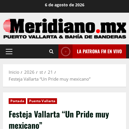
Saltar
6 de agosto de 2026
al
contenido
LA PATRONA FM EN VIVO
Menú
principal
Inicio
2026
st
21
Festeja Vallarta “Un Pride muy mexicano”
Portada
Puerto Vallarta
Festeja Vallarta “Un Pride muy
mexicano”