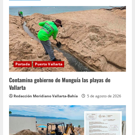
e
y
e
n
d
o
Portada
Puerto Vallarta
Contamina gobierno de Munguía las playas de
Vallarta
Redacción Meridiano Vallarta-Bahía
5 de agosto de 2026