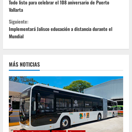
i
Todo listo para celebrar el 108 aniversario de Puerto
Vallarta
g
Siguiente:
u
Implementará Jalisco educación a distancia durante el
Mundial
e
l
e
MÁS NOTICIAS
y
e
n
d
o