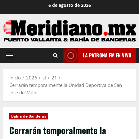
Saltar
6 de agosto de 2026
al
contenido
LA PATRONA FM EN VIVO
Menú
principal
Inicio
2026
st
21
Cerrarán temporalmente la Unidad Deportiva de San
José del Valle
Bahía de Banderas
Cerrarán temporalmente la