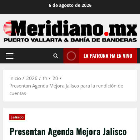
Saltar
6 de agosto de 2026
al
contenido
LA PATRONA FM EN VIVO
Menú
principal
Inicio
2026
th
20
Presentan Agenda Mejora Jalisco para la rendición de
cuentas
Jalisco
Presentan Agenda Mejora Jalisco