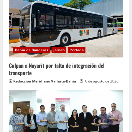
y
e
n
d
o
Bahía de Banderas
Jalisco
Portada
Culpan a Nayarit por falta de integración del
transporte
Redacción Meridiano Vallarta-Bahía
6 de agosto de 2026