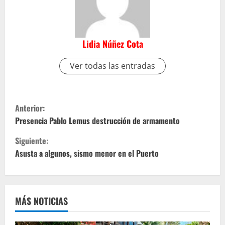
Lidia Núñez Cota
Ver todas las entradas
S
Anterior:
i
Presencia Pablo Lemus destrucción de armamento
Siguiente:
g
Asusta a algunos, sismo menor en el Puerto
u
e
MÁS NOTICIAS
l