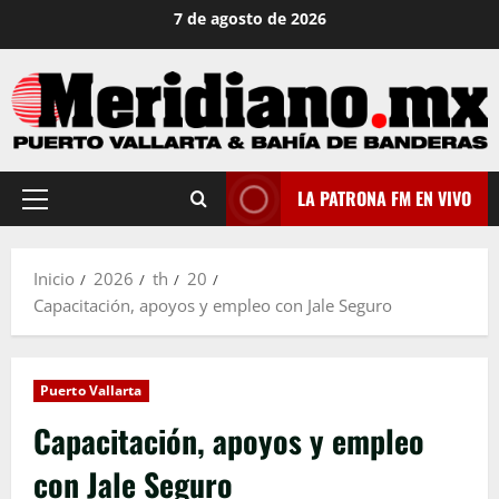
Saltar
7 de agosto de 2026
al
contenido
LA PATRONA FM EN VIVO
Menú
principal
Inicio
2026
th
20
Capacitación, apoyos y empleo con Jale Seguro
Puerto Vallarta
Capacitación, apoyos y empleo
con Jale Seguro