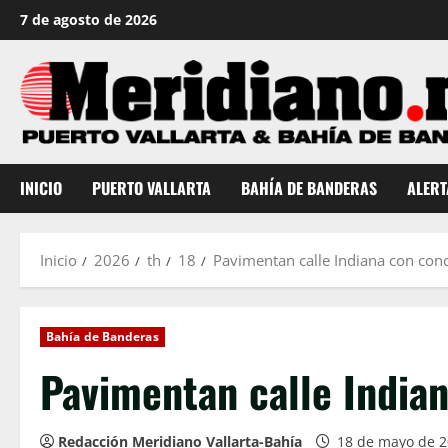
Saltar
7 de agosto de 2026
al
contenido
INICIO
PUERTO VALLARTA
BAHÍA DE BANDERAS
ALERT
Inicio
2026
th
18
Pavimentan calle Indiana con conc
Bahía de Banderas
Pavimentan calle Indian
Redacción Meridiano Vallarta-Bahía
18 de mayo de 