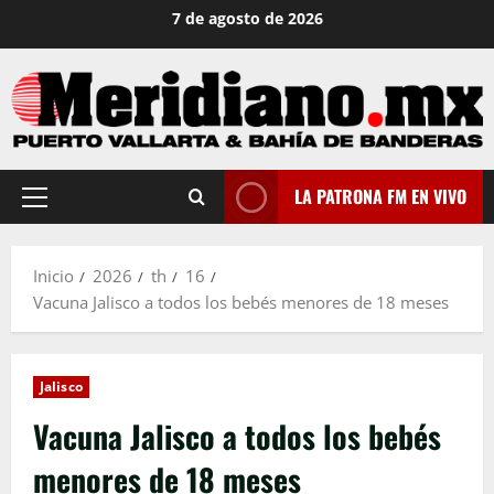
Saltar
7 de agosto de 2026
al
contenido
LA PATRONA FM EN VIVO
Menú
principal
Inicio
2026
th
16
Vacuna Jalisco a todos los bebés menores de 18 meses
Jalisco
Vacuna Jalisco a todos los bebés
menores de 18 meses