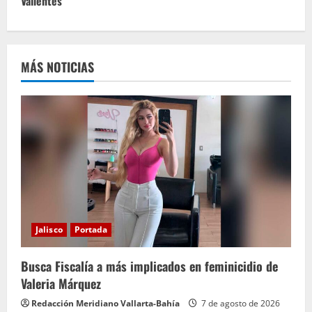
u
Valientes
e
l
MÁS NOTICIAS
e
y
e
n
d
o
Jalisco
Portada
Busca Fiscalía a más implicados en feminicidio de
Valeria Márquez
Redacción Meridiano Vallarta-Bahía
7 de agosto de 2026