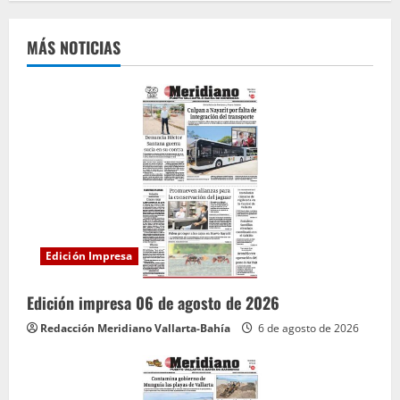
e
MÁS NOTICIAS
l
e
y
e
n
d
Edición Impresa
o
Edición impresa 06 de agosto de 2026
Redacción Meridiano Vallarta-Bahía
6 de agosto de 2026