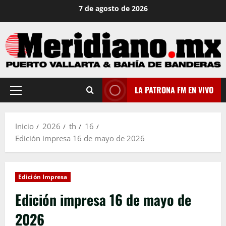
Saltar
7 de agosto de 2026
al
contenido
LA PATRONA FM EN VIVO
Menú
principal
Inicio
2026
th
16
Edición impresa 16 de mayo de 2026
Edición Impresa
Edición impresa 16 de mayo de
2026