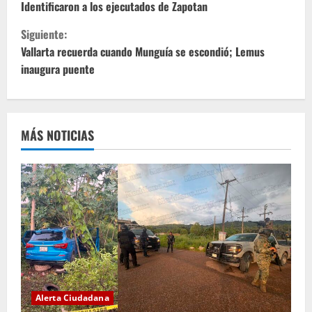
i
Identificaron a los ejecutados de Zapotan
Siguiente:
g
Vallarta recuerda cuando Munguía se escondió; Lemus
u
inaugura puente
e
l
MÁS NOTICIAS
e
y
e
n
d
o
Alerta Ciudadana