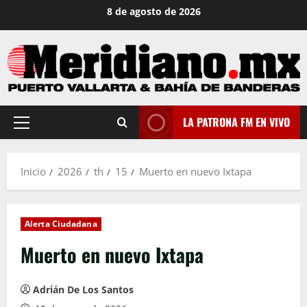
Saltar
8 de agosto de 2026
al
contenido
LA PATRONA FM EN VIVO
Menú
principal
Inicio
2026
th
15
Muerto en nuevo Ixtapa
Alerta Ciudadana
Muerto en nuevo Ixtapa
Adrián De Los Santos