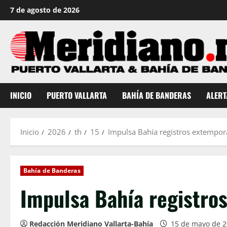
Saltar
7 de agosto de 2026
al
contenido
INICIO
PUERTO VALLARTA
BAHÍA DE BANDERAS
ALERT
Inicio
2026
th
15
Impulsa Bahía registros extempo
Bahía de Banderas
Impulsa Bahía registro
Redacción Meridiano Vallarta-Bahía
15 de mayo de 