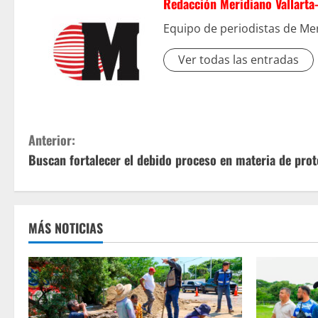
Redacción Meridiano Vallarta
Equipo de periodistas de Mer
Ver todas las entradas
S
Anterior:
Buscan fortalecer el debido proceso en materia de prot
i
g
u
MÁS NOTICIAS
e
l