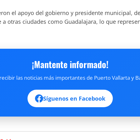
eron el apoyo del gobierno y presidente municipal, d
rse a otras ciudades como Guadalajara, lo que repres
¡Mantente informado!
cibir las noticias más importantes de Puerto Vallarta y B
Síguenos en Facebook