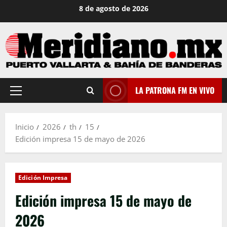
Saltar
8 de agosto de 2026
al
contenido
LA PATRONA FM EN VIVO
Menú
principal
Inicio
2026
th
15
Edición impresa 15 de mayo de 2026
Edición Impresa
Edición impresa 15 de mayo de
2026