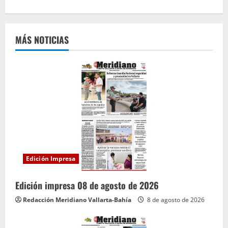
e
l
MÁS NOTICIAS
e
y
e
n
d
o
Edición Impresa
Edición impresa 08 de agosto de 2026
Redacción Meridiano Vallarta-Bahía
8 de agosto de 2026