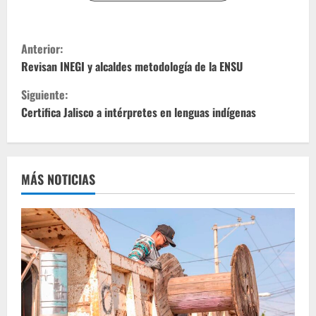
S
Anterior:
i
Revisan INEGI y alcaldes metodología de la ENSU
Siguiente:
g
Certifica Jalisco a intérpretes en lenguas indígenas
u
e
MÁS NOTICIAS
l
e
y
e
n