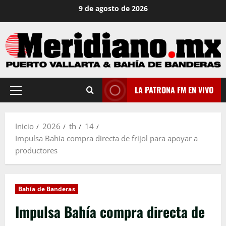
Saltar
9 de agosto de 2026
al
contenido
LA PATRONA FM EN VIVO
Menú
principal
Inicio
2026
th
14
Impulsa Bahía compra directa de frijol para apoyar a
productores
Bahía de Banderas
Impulsa Bahía compra directa de