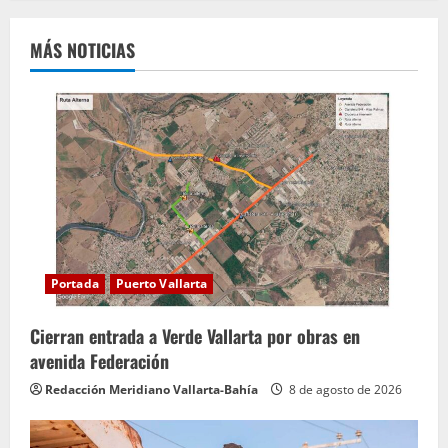
l
e
MÁS NOTICIAS
y
e
n
d
o
Portada
Puerto Vallarta
Cierran entrada a Verde Vallarta por obras en
avenida Federación
Redacción Meridiano Vallarta-Bahía
8 de agosto de 2026