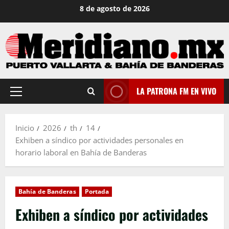
Saltar
8 de agosto de 2026
al
contenido
LA PATRONA FM EN VIVO
Menú
principal
Inicio
2026
th
14
Exhiben a síndico por actividades personales en
horario laboral en Bahía de Banderas
Bahía de Banderas
Portada
Exhiben a síndico por actividades