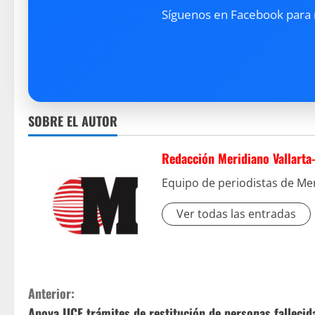
Síguenos en Facebook para re
SOBRE EL AUTOR
Redacción Meridiano Vallarta
Equipo de periodistas de Mer
Ver todas las entradas
S
Anterior:
Apoya IJCF trámites de restitución de personas falleci