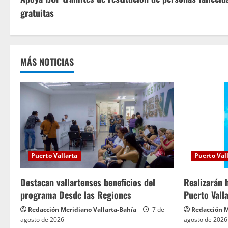
i
gratuitas
g
u
MÁS NOTICIAS
e
l
e
y
e
Puerto Vallarta
Puerto Val
n
Destacan vallartenses beneficios del
Realizarán 
programa Desde las Regiones
Puerto Vall
d
Redacción Meridiano Vallarta-Bahía
7 de
Redacción M
o
agosto de 2026
agosto de 2026