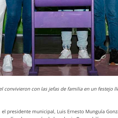
l convivieron con las jefas de familia en un festejo 
 el presidente municipal, Luis Ernesto Munguía Gonzál