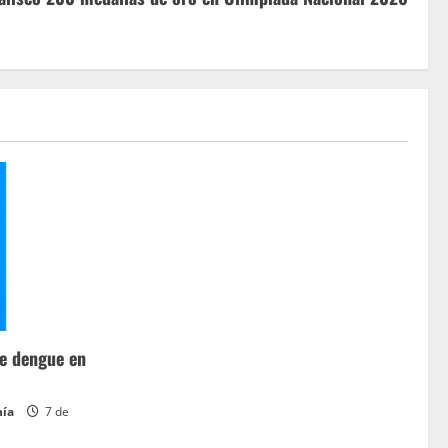
de dengue en
hía
7 de