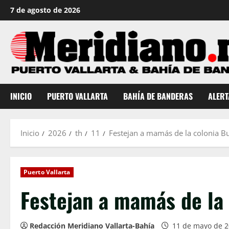
Saltar
7 de agosto de 2026
al
contenido
INICIO
PUERTO VALLARTA
BAHÍA DE BANDERAS
ALERT
Inicio
2026
th
11
Festejan a mamás de la colonia B
Puerto Vallarta
Festejan a mamás de la
Redacción Meridiano Vallarta-Bahía
11 de mayo de 