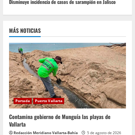
u
Disminuye incidencia de casos de sarampión en Jalisco
e
l
MÁS NOTICIAS
e
y
e
n
d
o
Portada
Puerto Vallarta
Contamina gobierno de Munguía las playas de
Vallarta
Redacción Meridiano Vallarta-Bahía
5 de agosto de 2026