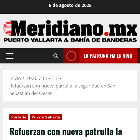
Saltar
6 de agosto de 2026
al
contenido
LA PATRONA FM EN VIVO
Menú
principal
Inicio
2026
th
11
Refuerzan con nueva patrulla la seguridad en San
Sebastián del Oeste
Portada
Puerto Vallarta
Refuerzan con nueva patrulla la