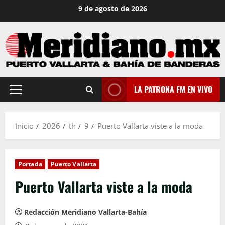
Saltar
9 de agosto de 2026
al
contenido
LA PATRONA FM EN VIVO
Menú
principal
Inicio
2026
th
9
Puerto Vallarta viste a la moda
Portada
Puerto Vallarta
Puerto Vallarta viste a la moda
Redacción Meridiano Vallarta-Bahía