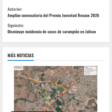
S
Anterior:
i
Amplían convocatoria del Premio Juventud Renace 2026
Siguiente:
g
Disminuye incidencia de casos de sarampión en Jalisco
u
e
MÁS NOTICIAS
l
e
y
e
n