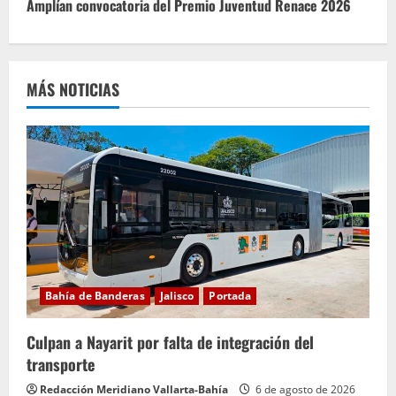
Amplían convocatoria del Premio Juventud Renace 2026
u
e
MÁS NOTICIAS
l
e
y
e
n
d
Bahía de Banderas
Jalisco
Portada
o
Culpan a Nayarit por falta de integración del
transporte
Redacción Meridiano Vallarta-Bahía
6 de agosto de 2026