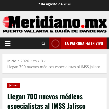
Saltar
7 de agosto de 2026
al
contenido
LA PATRONA FM EN VIVO
Menú
principal
Inicio
2026
th
9
Llegan 700 nuevos médicos especialistas al IMSS Jalisco
Jalisco
Llegan 700 nuevos médicos
especialistas al IMSS Jalisco