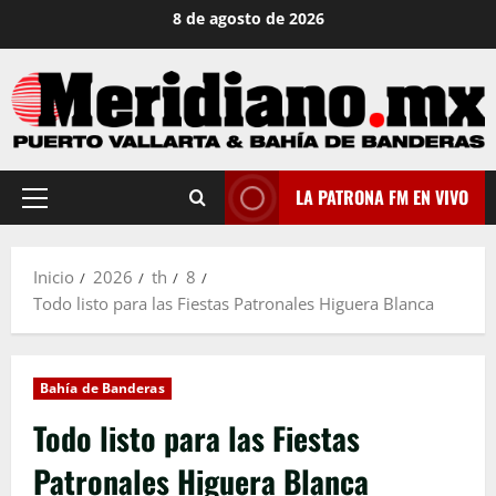
Saltar
8 de agosto de 2026
al
contenido
LA PATRONA FM EN VIVO
Menú
principal
Inicio
2026
th
8
Todo listo para las Fiestas Patronales Higuera Blanca
Bahía de Banderas
Todo listo para las Fiestas
Patronales Higuera Blanca