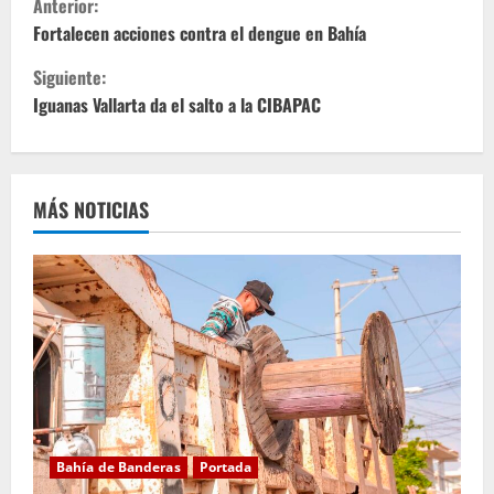
Anterior:
i
Fortalecen acciones contra el dengue en Bahía
Siguiente:
g
Iguanas Vallarta da el salto a la CIBAPAC
u
e
MÁS NOTICIAS
l
e
y
e
n
d
Bahía de Banderas
Portada