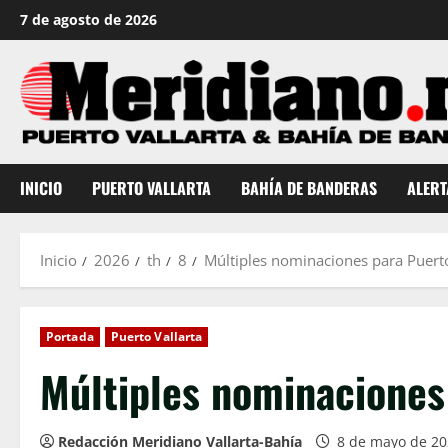
Saltar
7 de agosto de 2026
al
contenido
INICIO
PUERTO VALLARTA
BAHÍA DE BANDERAS
ALERT
Inicio
2026
th
8
Múltiples nominaciones para Puert
Portada
Puerto Vallarta
Múltiples nominaciones
Redacción Meridiano Vallarta-Bahía
8 de mayo de 2