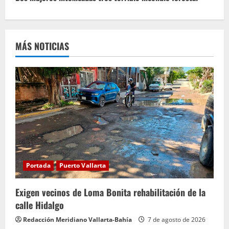
u
e
MÁS NOTICIAS
l
e
y
e
n
d
Portada
Puerto Vallarta
o
Exigen vecinos de Loma Bonita rehabilitación de la
calle Hidalgo
Redacción Meridiano Vallarta-Bahía
7 de agosto de 2026