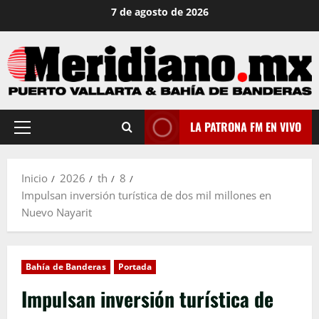
Saltar
7 de agosto de 2026
al
contenido
LA PATRONA FM EN VIVO
Menú
principal
Inicio
2026
th
8
Impulsan inversión turística de dos mil millones en
Nuevo Nayarit
Bahía de Banderas
Portada
Impulsan inversión turística de