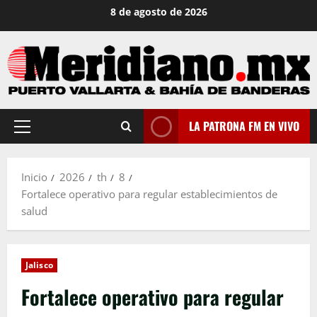
Saltar
8 de agosto de 2026
al
contenido
LA PATRONA FM EN VIVO
Menú
principal
Inicio
2026
th
8
Fortalece operativo para regular establecimientos de
salud
Jalisco
Fortalece operativo para regular