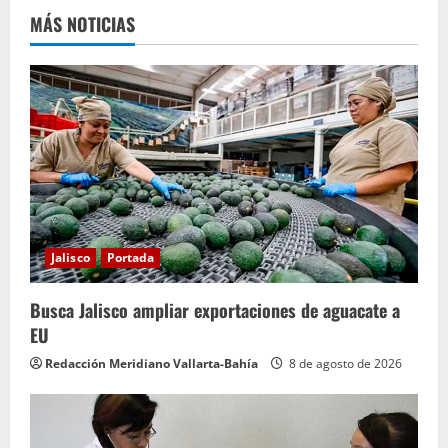
MÁS NOTICIAS
l
e
y
e
n
d
Jalisco
Portada
o
Busca Jalisco ampliar exportaciones de aguacate a
EU
Redacción Meridiano Vallarta-Bahía
8 de agosto de 2026