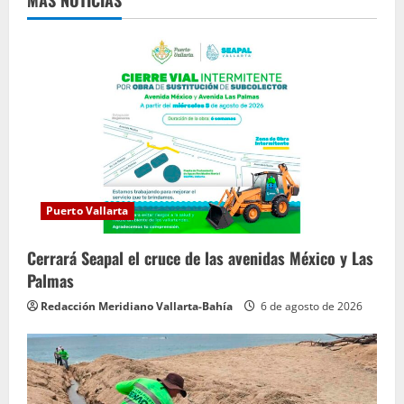
l
e
y
e
n
d
Puerto Vallarta
o
Cerrará Seapal el cruce de las avenidas México y Las
Palmas
Redacción Meridiano Vallarta-Bahía
6 de agosto de 2026