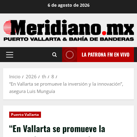
Saltar
6 de agosto de 2026
al
contenido
LA PATRONA FM EN VIVO
Menú
principal
Inicio
2026
th
8
“En Vallarta se promueve la inversión y la innovación”,
asegura Luis Munguía
Puerto Vallarta
“En Vallarta se promueve la