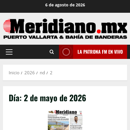
Saltar
6 de agosto de 2026
al
contenido
LA PATRONA FM EN VIVO
Menú
principal
Inicio
2026
nd
2
Día:
2 de mayo de 2026