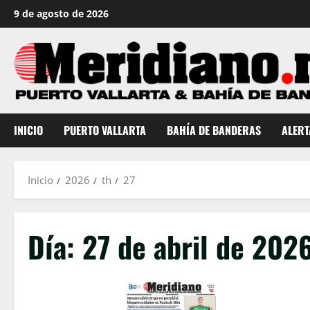
Saltar
9 de agosto de 2026
al
contenido
INICIO
PUERTO VALLARTA
BAHÍA DE BANDERAS
ALERT
Inicio
2026
th
27
Día:
27 de abril de 202