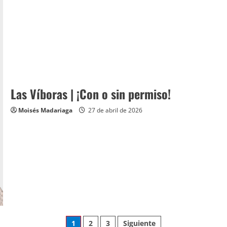
Las Víboras | ¡Con o sin permiso!
Moisés Madariaga
27 de abril de 2026
Paginación
1
2
3
Siguiente